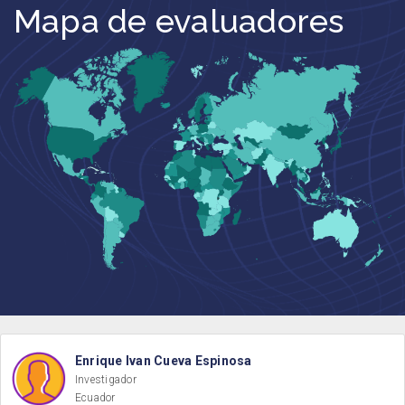
Mapa de evaluadores
Enrique Ivan Cueva Espinosa
Investigador
Ecuador