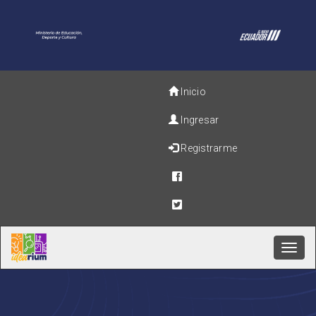
Inicio
Ingresar
Registrarme
Toggl
navig