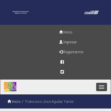
Inicio
Ingresar
Registrarme
Toggl
navig
Inicio
Francisco Jose Aguilar Yanez