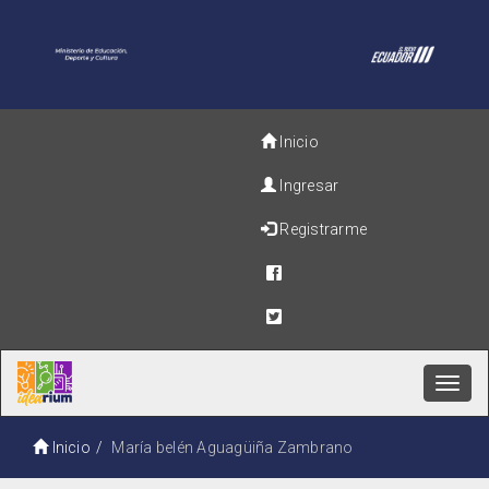
Inicio
Ingresar
Registrarme
Toggl
navig
Inicio
María belén Aguagüiña Zambrano