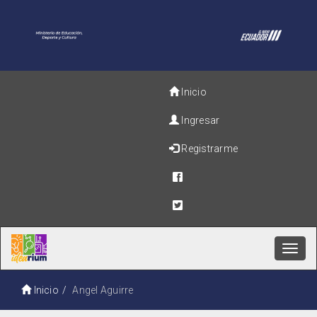
Inicio
Ingresar
Registrarme
Toggl
navig
Inicio
Angel Aguirre