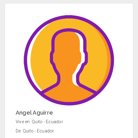
Angel Aguirre
Vive en: Quito - Ecuador
De: Quito - Ecuador