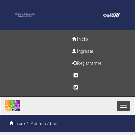
Inicio
Ingresar
Registrarme
Toggl
navig
Inicio
Adriana Abad