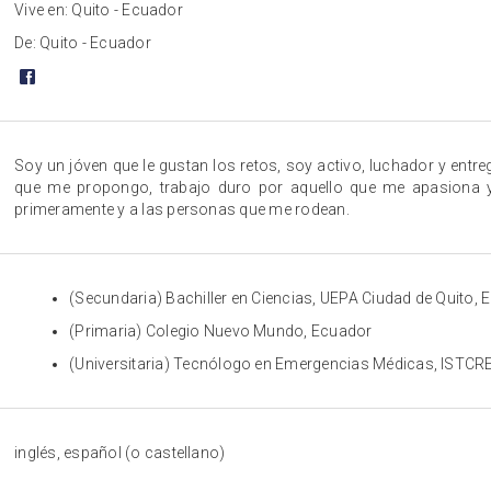
Vive en: Quito - Ecuador
De: Quito - Ecuador
Soy un jóven que le gustan los retos, soy activo, luchador y ent
que me propongo, trabajo duro por aquello que me apasiona y
primeramente y a las personas que me rodean.
(Secundaria) Bachiller en Ciencias, UEPA Ciudad de Quito,
(Primaria) Colegio Nuevo Mundo, Ecuador
(Universitaria) Tecnólogo en Emergencias Médicas, ISTCR
inglés, español (o castellano)