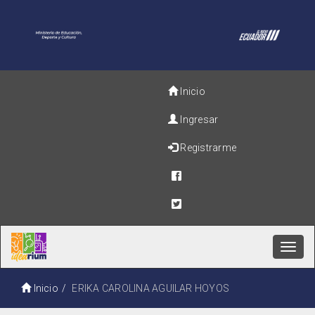
Inicio
Ingresar
Registrarme
Toggl
navig
Inicio
ERIKA CAROLINA AGUILAR HOYOS