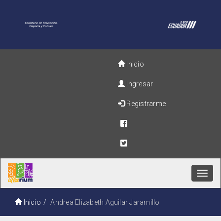
Inicio
Ingresar
Registrarme
Toggl
navig
Inicio
Andrea Elizabeth Aguilar Jaramillo