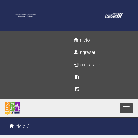
Inicio
Ingresar
Registrarme
Toggl
navig
Inicio
. .