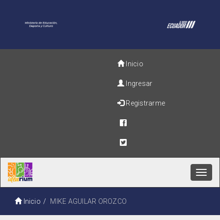
Inicio
Ingresar
Registrarme
Toggl
navig
Inicio
MIKE AGUILAR OROZCO