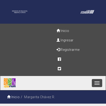
Inicio
Ingresar
Registrarme
Toggl
navig
Inicio
Margarita Chávez R.