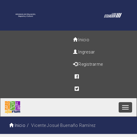
Inicio
Ingresar
Registrarme
Toggl
navig
Inicio
Vicente Josué Buenaño Ramírez