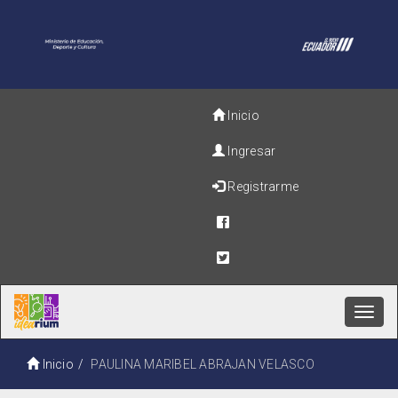
Inicio
Ingresar
Registrarme
Toggl
navig
Inicio
PAULINA MARIBEL ABRAJAN VELASCO