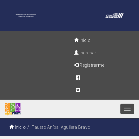
Inicio
Ingresar
Registrarme
Toggl
navig
Inicio
Fausto Aníbal Aguilera Bravo