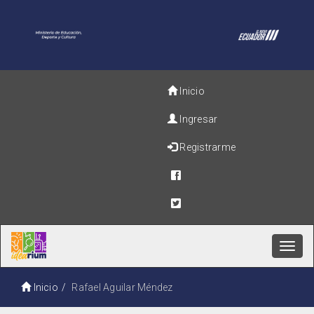
Inicio
Ingresar
Registrarme
Toggl
navig
Inicio
Rafael Aguilar Méndez