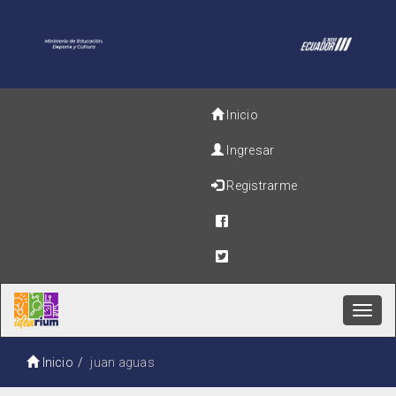
Inicio
Ingresar
Registrarme
Toggl
navig
Inicio
juan aguas