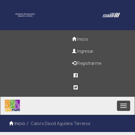
Inicio
Ingresar
Registrarme
Toggl
navig
Inicio
Calors David Aguilera Terreros