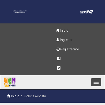
Inicio
Ingresar
Registrarme
Toggl
navig
Inicio
Carlos Acosta