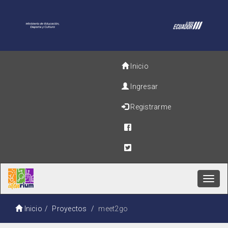
Inicio
Ingresar
Registrarme
Toggl
navig
Inicio
Proyectos
meet2go