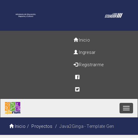
Inicio
Ingresar
Registrarme
Toggl
navig
Inicio
Proyectos
Java2Ginga - Template Gen