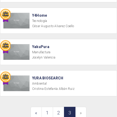
Y4Home
Tecnología
César Augusto Alvarez Coello
YakuPura
Manufactura
Jocelyn Valencia
YURA BIOSEARCH
Ambiental
Cristina Estefanía Albán Ruiz
«
1
2
3
»