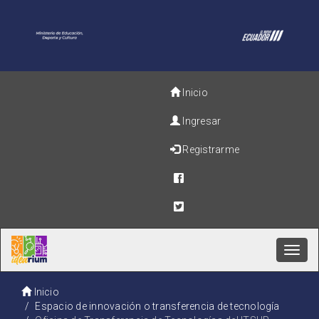
Inicio
Ingresar
Registrarme
Toggl
navig
Inicio
Espacio de innovación o transferencia de tecnología