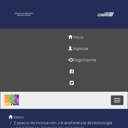
Inicio
Ingresar
Registrarme
Toggl
navig
Inicio
Espacio de innovación o transferencia de tecnología