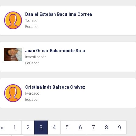
Daniel Esteban Baculima Correa
Técnico
Ecuador
Juan Oscar Bahamonde Sola
Investigador
Ecuador
Cristina Inés Balseca Chávez
Mercado
Ecuador
«
1
2
3
4
5
6
7
8
9