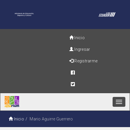
Inicio
Ingresar
Registrarme
Toggl
navig
Inicio
Mario Aguirre Guerrero