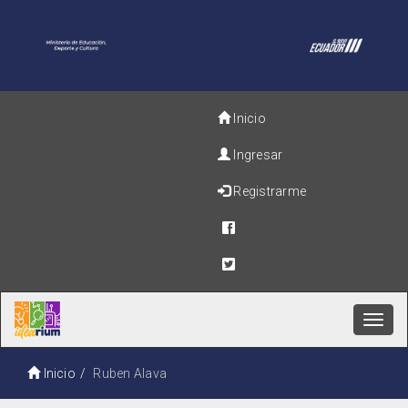
Inicio
Ingresar
Registrarme
Toggl
navig
Inicio
Ruben Alava