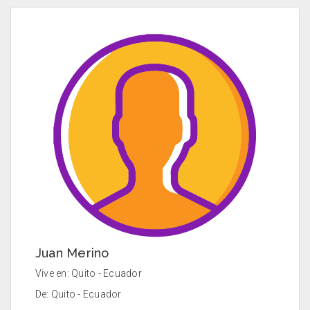
Juan Merino
Vive en: Quito - Ecuador
De: Quito - Ecuador