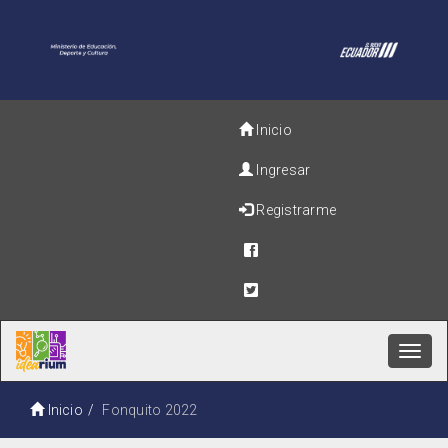
Inicio
Ingresar
Registrarme
Toggl
navig
Inicio
Fonquito 2022