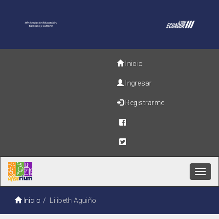
Inicio
Ingresar
Registrarme
Toggl
navig
Inicio
Lilibeth Aguiño