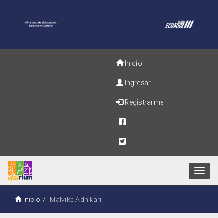
Inicio
Ingresar
Registrarme
Toggl
navig
Inicio
Malvika Adhikari