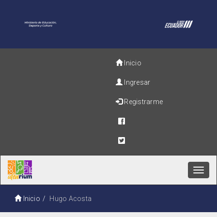
Inicio
Ingresar
Registrarme
Toggl
navig
Inicio
Hugo Acosta