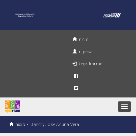
Inicio
Ingresar
Registrarme
Toggl
navig
Inicio
Jandry Jose Acuña Vera