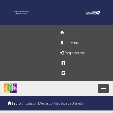
Inicio
Ingresar
Registrarme
Toggl
navig
Inicio
Edison Medardo Agualsaca Janeta