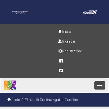
Inicio
Ingresar
Registrarme
Toggl
navig
Inicio
Elizabeth Cristina Aguilar Gancino