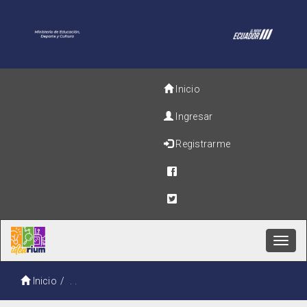
Inicio
Ingresar
Registrarme
Toggl
navig
Inicio
. .