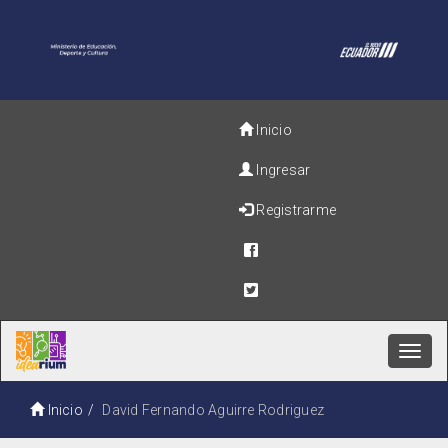
Inicio
Ingresar
Registrarme
Toggl
navig
Inicio
David Fernando Aguirre Rodriguez