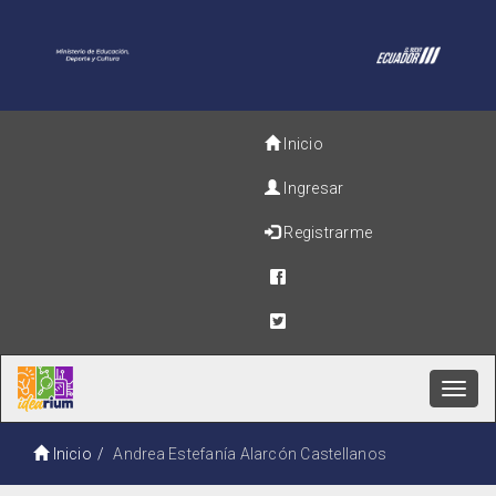
Inicio
Ingresar
Registrarme
Toggl
navig
Inicio
Andrea Estefanía Alarcón Castellanos