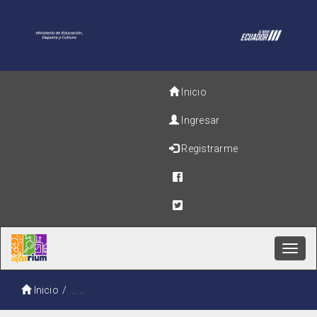
Inicio
Ingresar
Registrarme
Toggl
navig
Inicio
.. ..