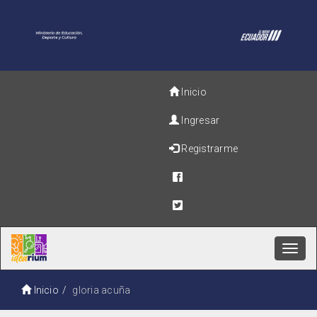
Inicio
Ingresar
Registrarme
Toggl
navig
Inicio
gloria acuña