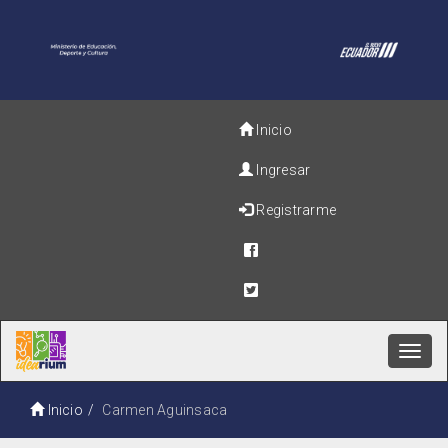
Inicio
Ingresar
Registrarme
Toggl
navig
Inicio
Carmen Aguinsaca