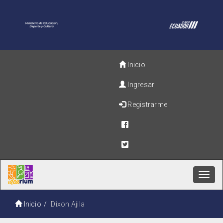
Inicio
Ingresar
Registrarme
Toggl
navig
Inicio
Dixon Ajila