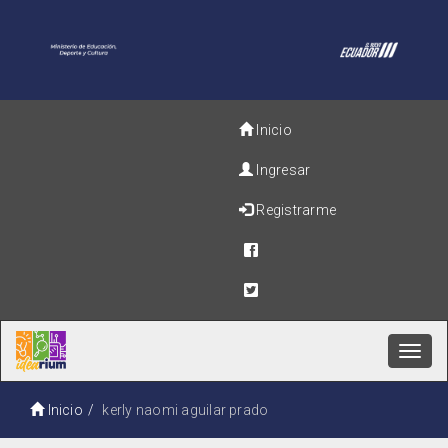
Inicio
Ingresar
Registrarme
Toggl
navig
Inicio
kerly naomi aguilar prado