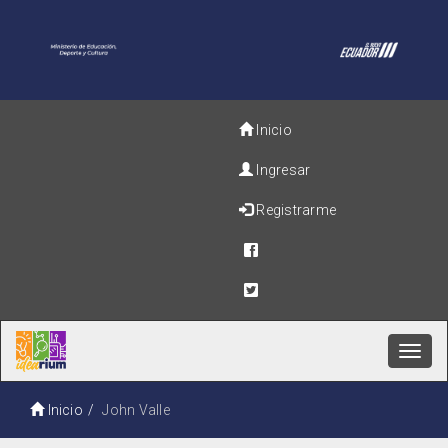
Inicio
Ingresar
Registrarme
Toggl
navig
Inicio
John Valle