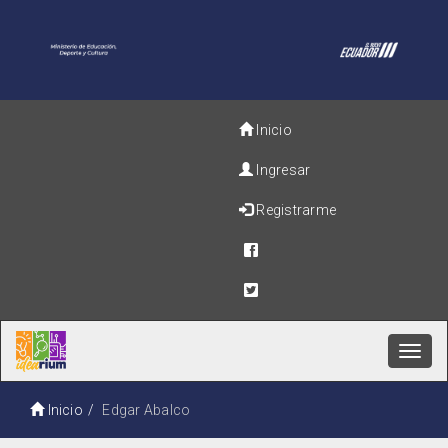
Inicio
Ingresar
Registrarme
Toggl
navig
Inicio
Edgar Abalco