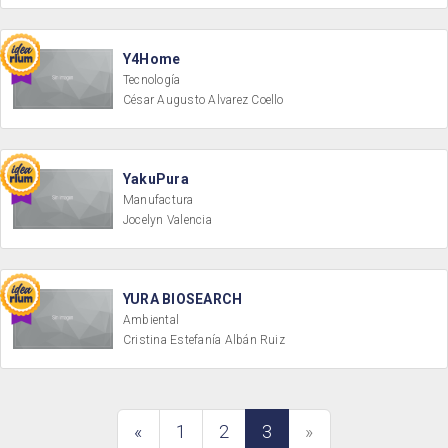
Y4Home
Tecnología
César Augusto Alvarez Coello
YakuPura
Manufactura
Jocelyn Valencia
YURA BIOSEARCH
Ambiental
Cristina Estefanía Albán Ruiz
«
1
2
3
»