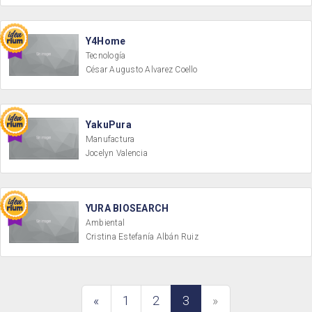
Y4Home
Tecnología
César Augusto Alvarez Coello
YakuPura
Manufactura
Jocelyn Valencia
YURA BIOSEARCH
Ambiental
Cristina Estefanía Albán Ruiz
«
1
2
3
»